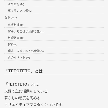
海外旅行
(14)
車：ランクル60
(2)
食卓
(111)
出張料理
(11)
嫁をよろこばす旦那ご飯
(12)
料理教室
(18)
狩料
(9)
週末、夫婦でおうち食堂
(14)
食のイベント
(41)
「TETOTETO」とは
「TETOTETO」
とは、
夫婦で主に活動をしている
暮らしの感度を高める
クリエイティブプロダクションです。