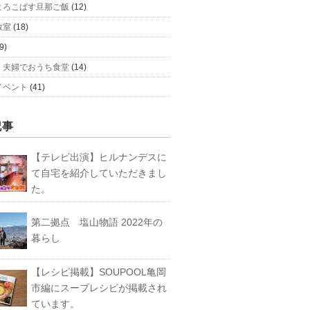
よろこばす旦那ご飯
(12)
教室
(18)
9)
、夫婦でおうち食堂
(14)
イベント
(41)
記事
【テレビ出演】ヒルナンデスに
て自宅を紹介していただきまし
た。
第二拠点 塩山物語 2022年の
暮らし
【レシピ掲載】SOUPOOL亀岡
市編にスープレシピが掲載され
ています。