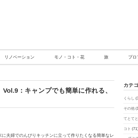
リノベーション
モノ・コト・花
旅
プロ
カテ
Vol.9：キャンプでも簡単に作れる、
くらし
(
その他
(
てとて
コト
(71
末に夫婦でのんびりキッチンに立って
作りたくなる簡単なレ