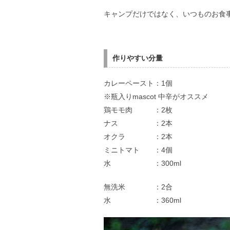
キャンプだけではなく、いつものお食
作りやすい分量
カレーペースト：1個
※瓶入りmascot 中辛がオススメ
鶏モモ肉 ：2枚
ナス ：2本
オクラ ：2本
ミニトマト ：4個
水 ：300ml
無洗米 ：2合
水 ：360ml