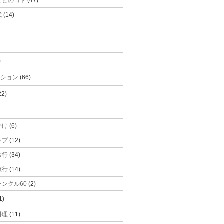
てとのコト
(47)
式
(14)
)
ーション
(66)
22)
かけ
(6)
ンプ
(12)
旅行
(34)
旅行
(14)
ンクル60
(2)
1)
料理
(11)