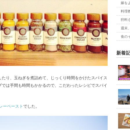
嫁を
料理
狩料
(
週末
食の
新着
したり、玉ねぎを煮詰めて、じっくり時間をかけたスパイス
プでは手間も時間もかかるので、こだわったレシピでスパイ
のカレーペースト
でした。