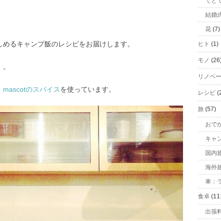
てと
結婚
花
(7)
しめるキャンプ飯のレシピをお届けします。
ヒト
(1)
モノ
(26
」。
リノベ
、
mascotのスパイス
を使っています。
レシピ
(
旅
(57)
おで
キャ
国内
海外
車：ラ
食卓
(11
出張