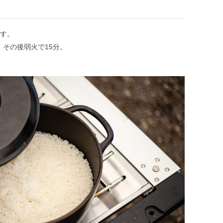
です。
その後弱火で15分。
。