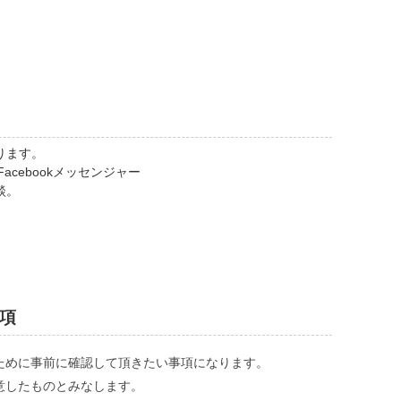
ります。
E ／Facebookメッセンジャー
談。
項
ために事前に確認して頂きたい事項になります。
意したものとみなします。