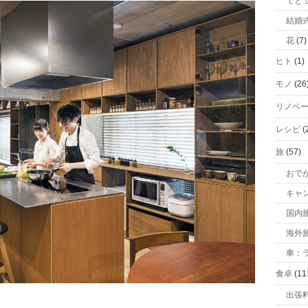
てと
結婚
花
(7)
ヒト
(1)
モノ
(26
リノベ
レシピ
(
旅
(57)
おで
キャ
国内
海外
車：ラ
食卓
(11
出張