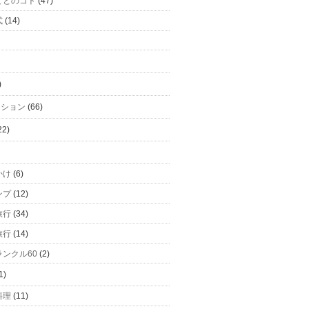
てとのコト
(47)
式
(14)
)
ーション
(66)
22)
かけ
(6)
ンプ
(12)
旅行
(34)
旅行
(14)
ンクル60
(2)
1)
料理
(11)