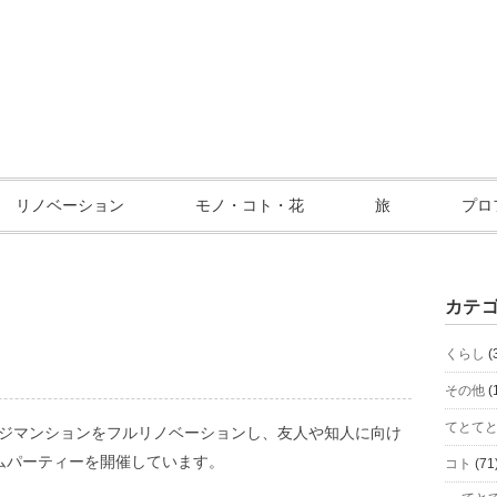
リノベーション
モノ・コト・花
旅
プロ
カテ
くらし
(
その他
(
てとて
ージマンションをフルリノベーションし、友人や知人に向け
ムパーティーを開催しています。
コト
(71