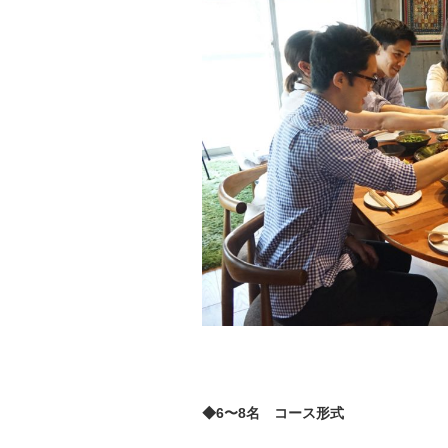
◆6〜8名 コース形式