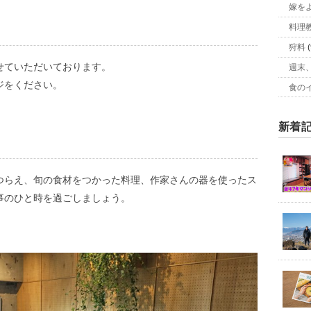
嫁を
料理
狩料
(
せていただいております。
週末
ジをください。
食の
新着
つらえ、旬の食材をつかった料理、作家さんの器を使ったス
事のひと時を過ごしましょう。