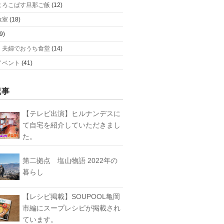
よろこばす旦那ご飯
(12)
教室
(18)
9)
、夫婦でおうち食堂
(14)
イベント
(41)
記事
【テレビ出演】ヒルナンデスに
て自宅を紹介していただきまし
た。
第二拠点 塩山物語 2022年の
暮らし
【レシピ掲載】SOUPOOL亀岡
市編にスープレシピが掲載され
ています。