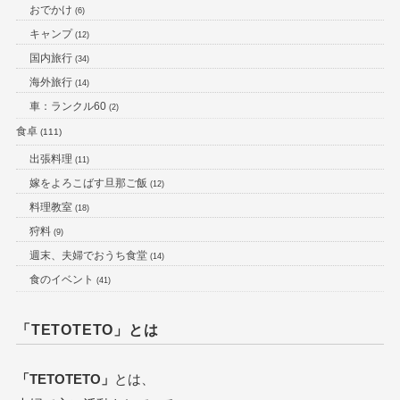
おでかけ
(6)
キャンプ
(12)
国内旅行
(34)
海外旅行
(14)
車：ランクル60
(2)
食卓
(111)
出張料理
(11)
嫁をよろこばす旦那ご飯
(12)
料理教室
(18)
狩料
(9)
週末、夫婦でおうち食堂
(14)
食のイベント
(41)
「TETOTETO」とは
「TETOTETO」
とは、