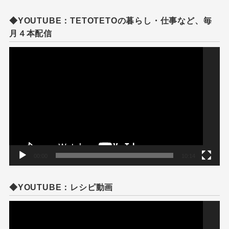
◆YOUTUBE：TETOTETOの暮らし・仕事など、毎
月４本配信
動
画
プ
レ
ー
ヤ
ー
00:00
10:14
◆YOUTUBE：レシピ動画
動
画