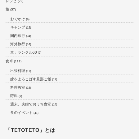
レシピ
(22)
旅
(57)
おでかけ
(6)
キャンプ
(12)
国内旅行
(34)
海外旅行
(14)
車：ランクル60
(2)
食卓
(111)
出張料理
(11)
嫁をよろこばす旦那ご飯
(12)
料理教室
(18)
狩料
(9)
週末、夫婦でおうち食堂
(14)
食のイベント
(41)
「TETOTETO」とは