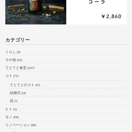
カテゴリー
くらし
(3)
その他
(10)
てとてと食堂
(147)
コト
(71)
てとてとのコト
(47)
結婚式
(14)
花
(7)
ヒト
(1)
モノ
(26)
リノベーション
(66)