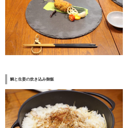
鯛と生姜の炊き込み御飯