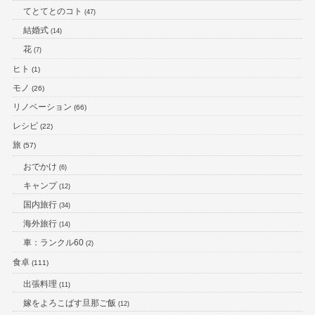
てとてとのコト
(47)
結婚式
(14)
花
(7)
ヒト
(1)
モノ
(26)
リノベーション
(66)
レシピ
(22)
旅
(57)
おでかけ
(6)
キャンプ
(12)
国内旅行
(34)
海外旅行
(14)
車：ランクル60
(2)
食卓
(111)
出張料理
(11)
嫁をよろこばす旦那ご飯
(12)