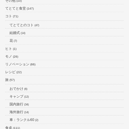
その他
(10)
てとてと食堂
(147)
コト
(71)
てとてとのコト
(47)
結婚式
(14)
花
(7)
ヒト
(1)
モノ
(26)
リノベーション
(66)
レシピ
(22)
旅
(57)
おでかけ
(6)
キャンプ
(12)
国内旅行
(34)
海外旅行
(14)
車：ランクル60
(2)
食卓
(111)