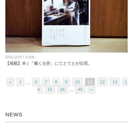
2018-12-07 | その他
【掲載】本 | 「働く台所」にてとてとが出現。
«
1
…
6
7
8
9
10
11
12
13
1
4
15
16
…
40
»
NEWS