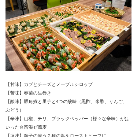
【甘味】カブとチーズとメープルシロップ
【苦味】春菊の生巻き
【酸味】豚角煮と里芋と4つの酸味（黒酢、米酢、りんご、
ぶどう）
【辛味】山椒、チリ、ブラックペッパー（様々な辛味）がは
いった台湾混ぜ蕎麦
【塩味】粒子の違う２種の塩をローストビーフに