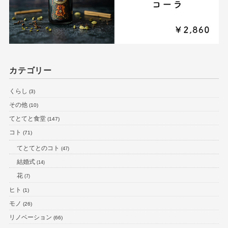
カテゴリー
くらし
(3)
その他
(10)
てとてと食堂
(147)
コト
(71)
てとてとのコト
(47)
結婚式
(14)
花
(7)
ヒト
(1)
モノ
(26)
リノベーション
(66)