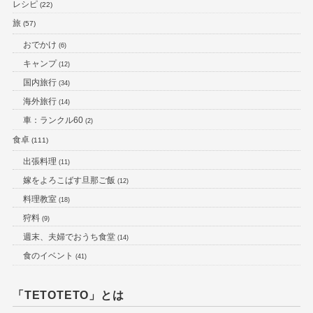
レシピ
(22)
旅
(57)
おでかけ
(6)
キャンプ
(12)
国内旅行
(34)
海外旅行
(14)
車：ランクル60
(2)
食卓
(111)
出張料理
(11)
嫁をよろこばす旦那ご飯
(12)
料理教室
(18)
狩料
(9)
週末、夫婦でおうち食堂
(14)
食のイベント
(41)
「TETOTETO」とは