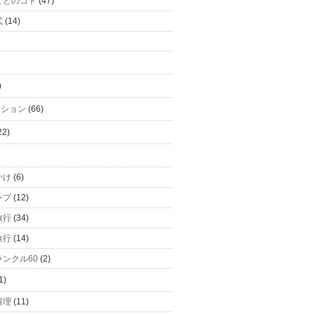
てとのコト
(47)
式
(14)
)
ーション
(66)
22)
かけ
(6)
ンプ
(12)
旅行
(34)
旅行
(14)
ンクル60
(2)
1)
料理
(11)