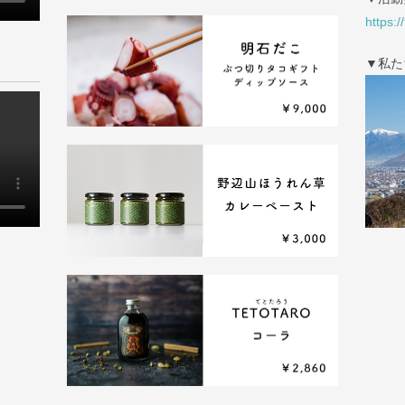
https:/
▼私た