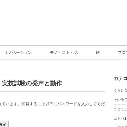
リノベーション
モノ・コト・花
旅
プロ
カテ
】 実技試験の発声と動作
くらし
(
その他
(
れています。閲覧するには以下にパスワードを入力してくだ
てとて
コト
(71