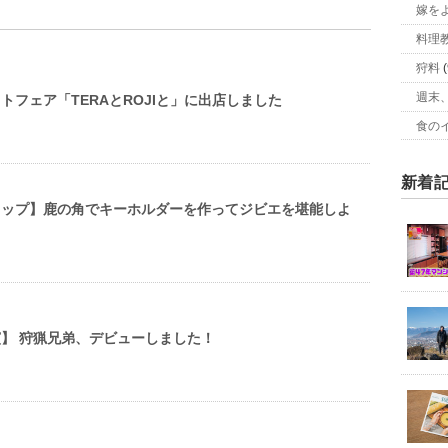
嫁を
料理
狩料
(
週末
トフェア「TERAとROJIと」に出店しました
食の
新着
ョップ】鹿の角でキーホルダーを作ってジビエを堪能しよ
】 狩猟兄弟、デビューしました！