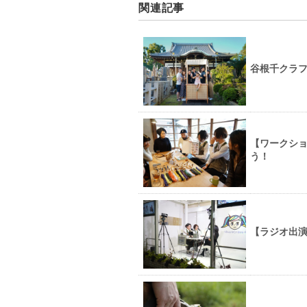
関連記事
谷根千クラフ
【ワークシ
う！
【ラジオ出演