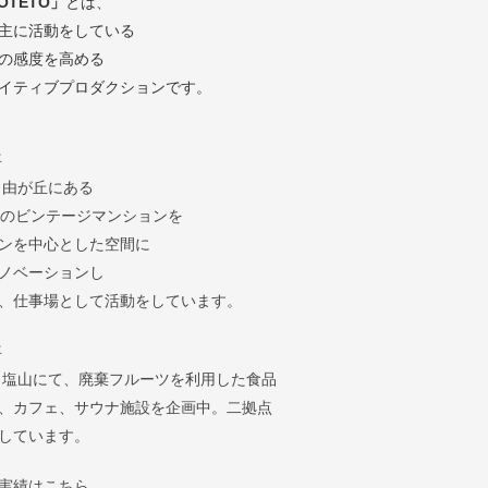
OTETO」
とは、
主に活動をしている
の感度を高める
イティブプロダクションです。
年
自由が丘にある
年のビンテージマンションを
ンを中心とした空間に
ノベーションし
、仕事場として活動をしています。
年
 塩山にて、廃棄フルーツを利用した食品
、カフェ、サウナ施設を企画中。二拠点
しています。
実績はこちら