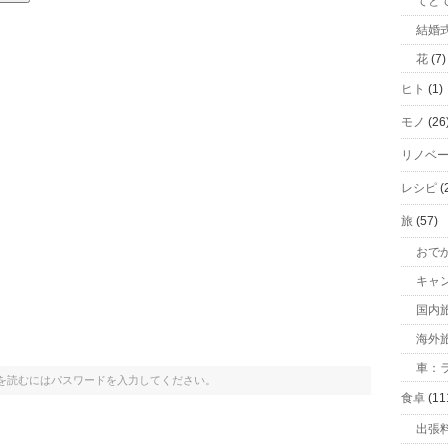
てと
結婚
花
(7)
ヒト
(1)
モノ
(26
リノベ
レシピ
(
旅
(57)
おで
キャ
国内
海外
車：ラ
トを読むにはパスワードを入力してください。
食卓
(11
出張