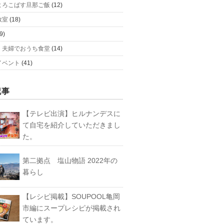
よろこばす旦那ご飯
(12)
教室
(18)
9)
、夫婦でおうち食堂
(14)
イベント
(41)
記事
【テレビ出演】ヒルナンデスに
て自宅を紹介していただきまし
た。
第二拠点 塩山物語 2022年の
暮らし
【レシピ掲載】SOUPOOL亀岡
市編にスープレシピが掲載され
ています。