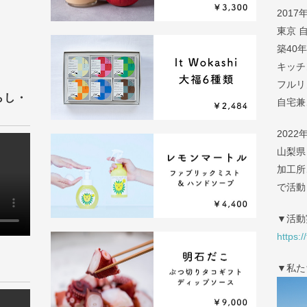
2017
東京 
築40
キッチ
フルリ
らし・
自宅兼
2022
山梨県
加工所
で活動
▼活動
https:/
▼私た