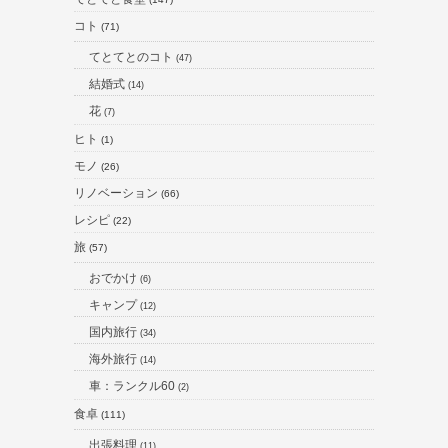
コト
(71)
てとてとのコト
(47)
結婚式
(14)
花
(7)
ヒト
(1)
モノ
(26)
リノベーション
(66)
レシピ
(22)
旅
(57)
おでかけ
(6)
キャンプ
(12)
国内旅行
(34)
海外旅行
(14)
車：ランクル60
(2)
食卓
(111)
出張料理
(11)