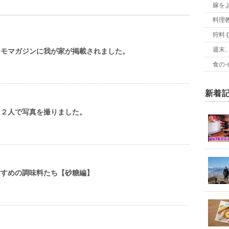
嫁を
料理
狩料
(
週末
ーモマガジンに我が家が掲載されました。
食の
新着
、２人で写真を撮りました。
すすめの調味料たち【砂糖編】