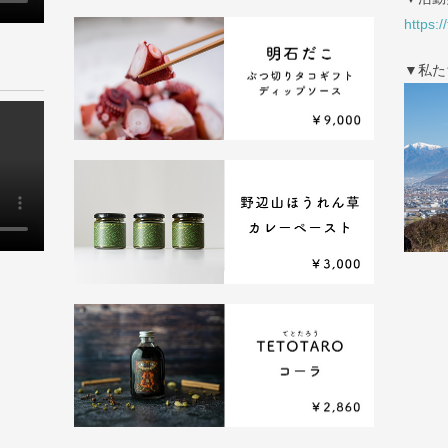
https:/
▼私た