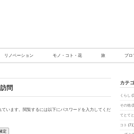
リノベーション
モノ・コト・花
旅
プロ
カテ
寺訪問
くらし
(
その他
(
れています。閲覧するには以下にパスワードを入力してくだ
てとて
コト
(71