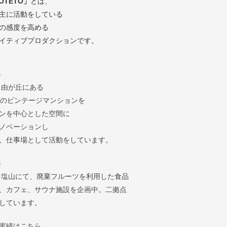
OTETO」
とは、
主に活動をしている
の感度を高める
イティブプロダクションです。
年
自由が丘にある
年のビンテージマンションを
ンを中心とした空間に
ノベーションし
、仕事場として活動をしています。
年
 塩山にて、廃棄フルーツを利用した食品
、カフェ、サウナ施設を企画中。二拠点
しています。
実績はこちら