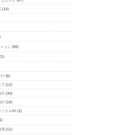
てとのコト
(47)
式
(14)
)
ーション
(66)
22)
かけ
(6)
ンプ
(12)
旅行
(34)
旅行
(14)
ンクル60
(2)
1)
料理
(11)