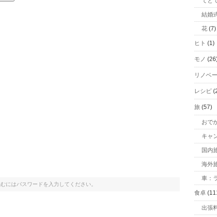
てと
結婚
花
(7)
ヒト
(1)
モノ
(26
リノベ
レシピ
(
旅
(57)
おで
キャ
国内
海外
車：ラ
読むにはパスワードを入力してください。
食卓
(11
出張