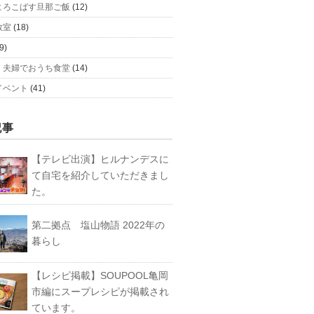
よろこばす旦那ご飯
(12)
教室
(18)
9)
、夫婦でおうち食堂
(14)
イベント
(41)
記事
【テレビ出演】ヒルナンデスに
て自宅を紹介していただきまし
た。
第二拠点 塩山物語 2022年の
暮らし
【レシピ掲載】SOUPOOL亀岡
市編にスープレシピが掲載され
ています。